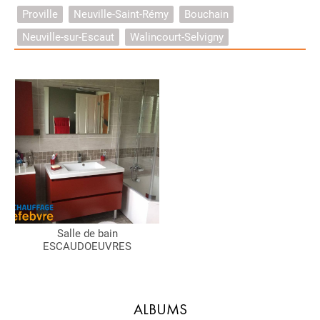
Proville
Neuville-Saint-Rémy
Bouchain
Neuville-sur-Escaut
Walincourt-Selvigny
Salle de bain
ESCAUDOEUVRES
ALBUMS