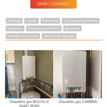
DEVIS / CONTACT
Cambrai
Caudry
Solesmes
Le Cateau-Cambrésis
Marquion
Neuville-Saint-Rémy
Bouchain
Neuville-sur-Escaut
Walincourt-Selvigny
Chaudière gaz NEUVILLE
Chaudière gaz CAMBRAI
SAINT REMY