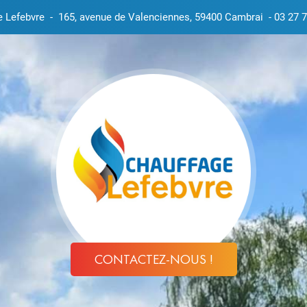
e Lefebvre
-
165, avenue de Valenciennes, 59400 Cambrai
-
03 27 7
CONTACTEZ-NOUS !