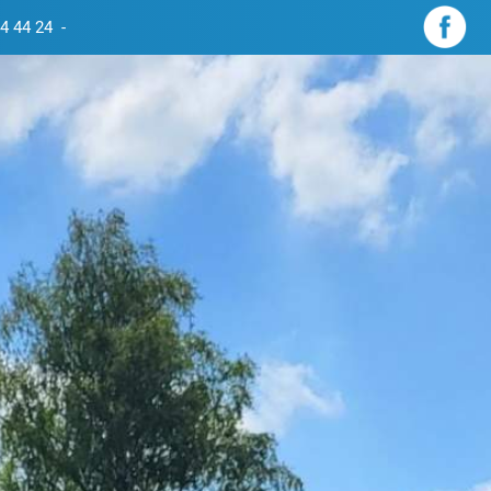
4 44 24
-