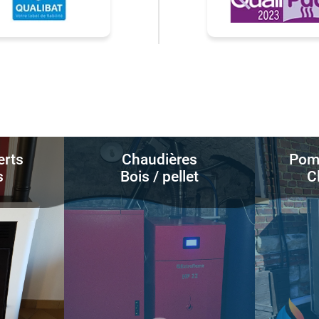
erts
Chaudières
Pomp
s
Bois / pellet
C