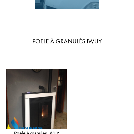
POELE À GRANULÉS IWUY
Poele à granulés IWUY