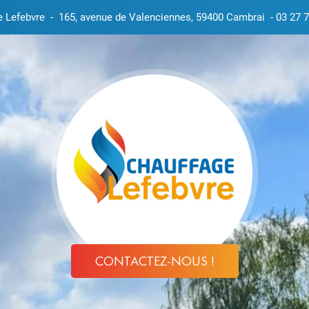
e Lefebvre
-
165, avenue de Valenciennes, 59400 Cambrai
-
03 27 7
CONTACTEZ-NOUS !