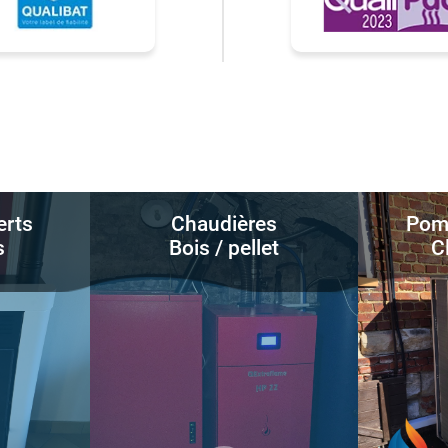
erts
Chaudières
Pomp
s
Bois / pellet
C