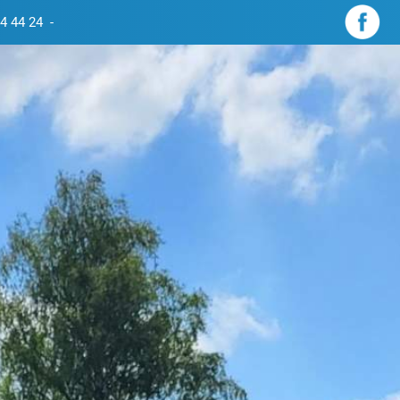
4 44 24
-