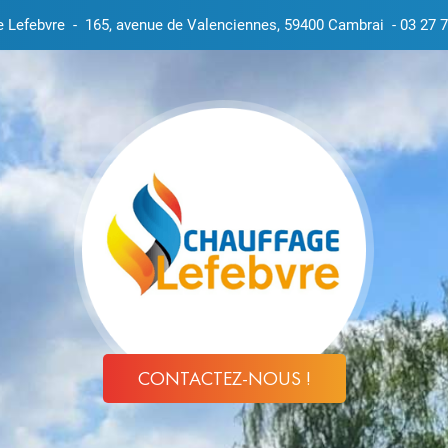
e Lefebvre
-
165, avenue de Valenciennes, 59400 Cambrai
-
03 27 7
CONTACTEZ-NOUS !