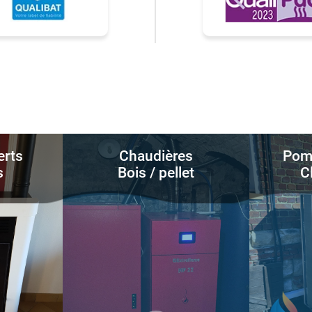
erts
Chaudières
Pomp
s
Bois / pellet
C