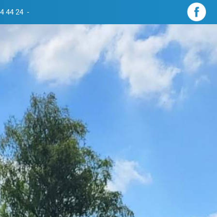
4 44 24
-