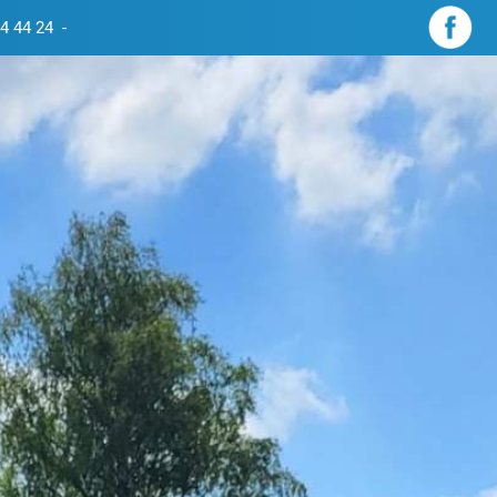
4 44 24
-