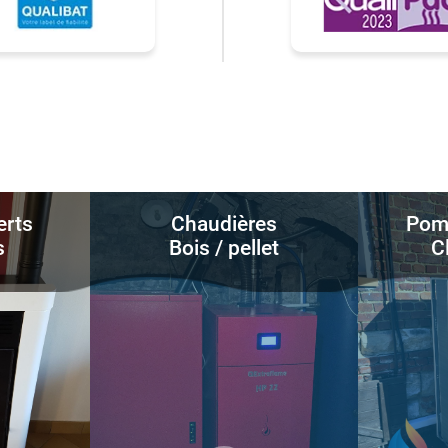
erts
Chaudières
Pomp
s
Bois / pellet
C