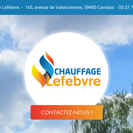
e Lefebvre
-
165, avenue de Valenciennes, 59400 Cambrai
-
03 27 7
CONTACTEZ-NOUS !