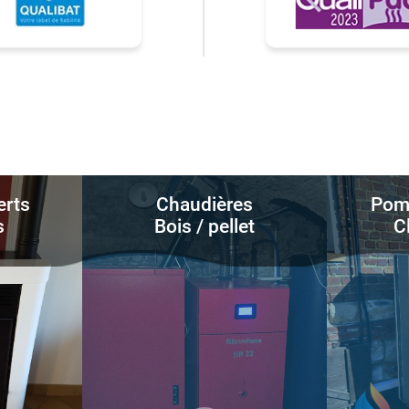
erts
Chaudières
Pomp
s
Bois / pellet
C