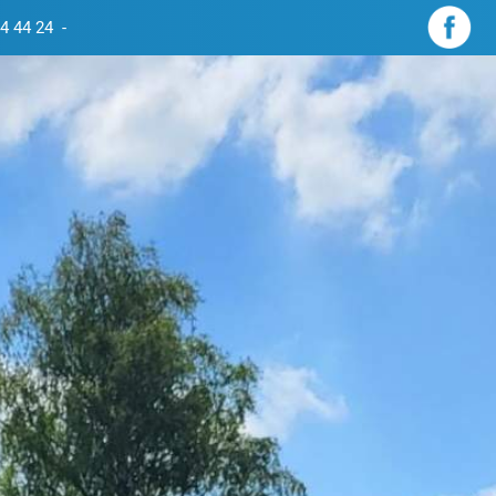
4 44 24
-