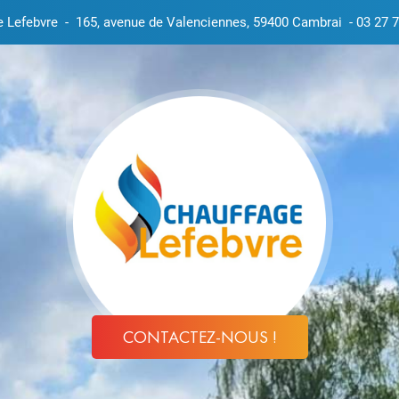
e Lefebvre
-
165, avenue de Valenciennes, 59400 Cambrai
-
03 27 7
CONTACTEZ-NOUS !