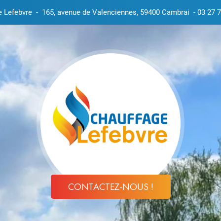
e Lefebvre
-
165, avenue de Valenciennes, 59400 Cambrai
-
03 27 7
CONTACTEZ-NOUS !