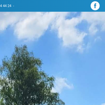
4 44 24
-