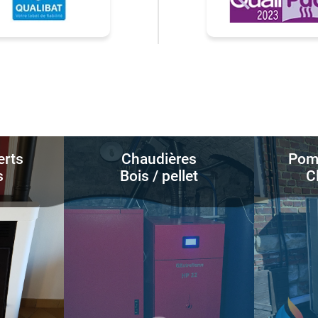
erts
Chaudières
Pomp
s
Bois / pellet
C